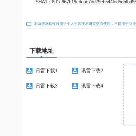
SHA1：8d1c867b19c4eae7dd79eb544fdd5dbfbd98
本系统及软件只用于个人封装技术研究交流使用，不得用于商业
下载地址
讯雷下载1
讯雷下载2
讯雷下载3
讯雷下载4